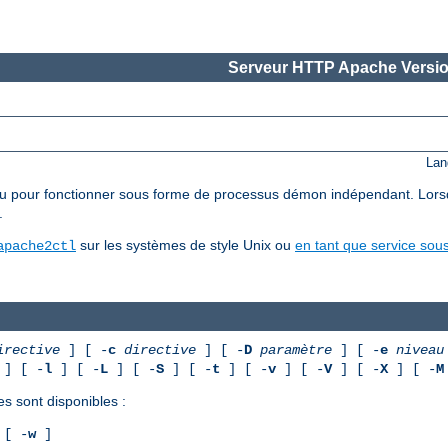
Serveur HTTP Apache Versio
Lan
pour fonctionner sous forme de processus démon indépendant. Lorsqu'il 
.
sur les systèmes de style Unix ou
en tant que service so
apache2ctl
irective
] [ -
c
directive
] [ -
D
paramètre
] [ -
e
niveau
] [ -
l
] [ -
L
] [ -
S
] [ -
t
] [ -
v
] [ -
V
] [ -
X
] [ -
M
es sont disponibles :
[ -
w
]