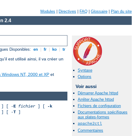
Modules
|
Directives
|
FAQ
|
Glossaire
|
Plan du site
n 2.4
gues Disponibles:
en
|
fr
|
ko
|
tr
est utilisé ainsi, il va créer un
Syntaxe
us Windows NT, 2000 et XP
et
Options
Voir aussi
Démarrer Apache httpd
Arrêter Apache httpd
Fichiers de configuration
] [ -
E
fichier
] [
-k
] [ -
T
]
Documentations spécifiques
aux plates-formes
apache2ctl
Commentaires