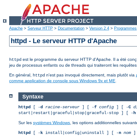
Apache
>
Serveur HTTP
>
Documentation
>
Version 2.4
>
Programmes
httpd - Le serveur HTTP d'Apache
est le programme du serveur HTTP d'Apache. Il a été conçu 
httpd
jeu de processus enfants ou de threads qui traiteront les requêtes
En général,
n'est pas invoqué directement, mais plutôt via
httpd
comme application de console sous Windows 9x et ME
.
Syntaxe
httpd
[ -
d
racine-serveur
] [ -
f
config
] [ -
C
d
start|restart|graceful|stop|graceful-stop ] [ -
h
Sur les
systèmes Windows
, les options additionnelles suivant
httpd
[ -
k
install|config|uninstall ] [ -
n
nom
] 