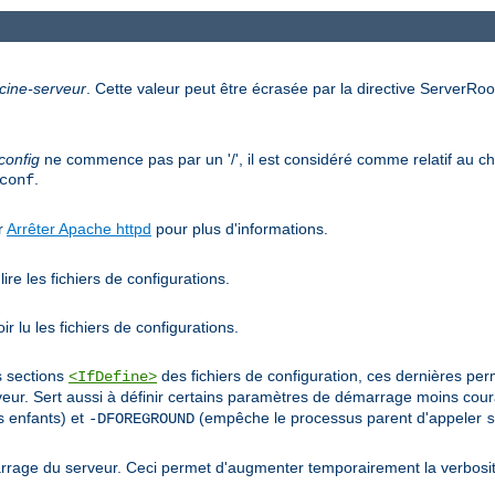
cine-serveur
. Cette valeur peut être écrasée par la directive ServerRoot
config
ne commence pas par un '/', il est considéré comme relatif au che
.
conf
ir
Arrêter Apache httpd
pour plus d'informations.
ire les fichiers de configurations.
r lu les fichiers de configurations.
s sections
des fichiers de configuration, ces dernières pe
<IfDefine>
r. Sert aussi à définir certains paramètres de démarrage moins co
 enfants) et
(empêche le processus parent d'appeler
-DFOREGROUND
s
rage du serveur. Ceci permet d'augmenter temporairement la verbosit