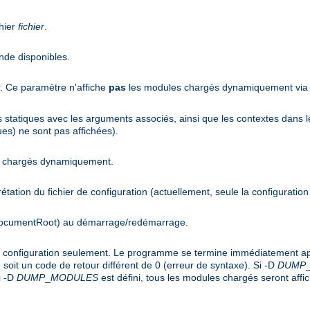
hier
fichier
.
nde disponibles.
r. Ce paramètre n'affiche
pas
les modules chargés dynamiquement via l
es statiques avec les arguments associés, ainsi que les contextes dans l
es) ne sont pas affichées).
es chargés dynamiquement.
rprétation du fichier de configuration (actuellement, seule la configuration
(DocumentRoot) au démarrage/redémarrage.
de configuration seulement. Le programme se termine immédiatement apr
soit un code de retour différent de 0 (erreur de syntaxe). Si -D
DUMP
i -D
DUMP
_
MODULES
est défini, tous les modules chargés seront affi