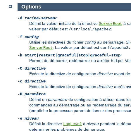
Options
-d
racine-serveur
Définit la valeur initiale de la directive
à
ra
ServerRoot
valeur par défaut est
.
/usr/local/apache2
-f
config
Utilise les directives du fichier
config
au démarrage. Si
. La valeur par défaut est
ServerRoot
conf/apache2.
-k
start|restart|graceful|stop|graceful-stop
Permet de démarrer, redémarrer ou arrêter
. Vo
httpd
-C
directive
Exécute la directive de configuration
directive
avant de l
-c
directive
Exécute la directive de configuration
directive
après avoi
-D
paramètre
Définit un
paramètre
de configuration à utiliser dans le
commandes au démarrage ou au redémarrage du serveu
(empêche le processus parent de lancer des processus
-e
niveau
Définit la directive
à
niveau
pendant le démar
LogLevel
déterminer les problèmes de démarrage.