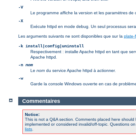
-V
Le programme affiche la version et les paramètres de
-X
Exécute httpd en mode debug. Un seul processus sera d
Les arguments suivants ne sont disponibles que sur la
plate
-k install|config|uninstall
Respectivement : installe Apache httpd en tant que ser
Apache httpd.
-n
nom
Le
nom
du service Apache httpd à actionner.
-w
Garde la console Windows ouverte en cas de problème 
Commentaires
Notice:
This is not a Q&A section. Comments placed here should 
implemented or considered invalid/off-topic. Questions o
lists
.