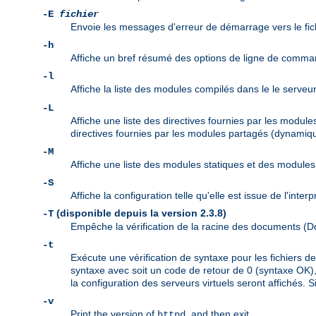
-E
fichier
Envoie les messages d'erreur de démarrage vers le fic
-h
Affiche un bref résumé des options de ligne de comma
-l
Affiche la liste des modules compilés dans le le serveu
-L
Affiche une liste des directives fournies par les modul
directives fournies par les modules partagés (dynamiqu
-M
Affiche une liste des modules statiques et des modul
-S
Affiche la configuration telle qu'elle est issue de l'inte
(disponible depuis la version 2.3.8)
-T
Empêche la vérification de la racine des documents 
-t
Exécute une vérification de syntaxe pour les fichiers 
syntaxe avec soit un code de retour de 0 (syntaxe OK), 
la configuration des serveurs virtuels seront affichés. S
-v
Print the version of
, and then exit.
httpd