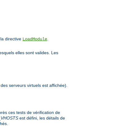
a directive
.
LoadModule
esquels elles sont valides. Les
 des serveurs virtuels est affichée).
ès ces tests de vérification de
_
VHOSTS
est défini, les détails de
chés.